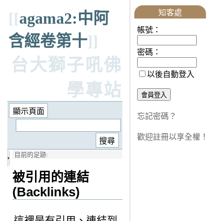
知客處
[[
agama2:中阿
帳號：
含經卷第十
]]
密碼：
台大獅子吼佛
以後自動登入
學專站
忘記密碼？
歡迎註冊以享全權！
目前的足跡:
被引用的連結
(Backlinks)
這裡是有引用、連結到