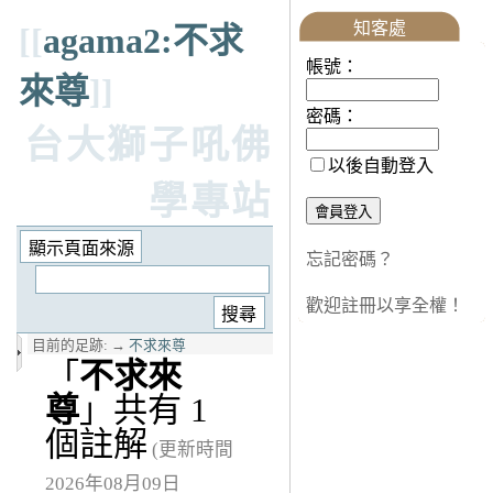
知客處
[[
agama2:不求
帳號：
來尊
]]
密碼：
台大獅子吼佛
以後自動登入
學專站
忘記密碼？
歡迎註冊以享全權！
目前的足跡:
→
不求來尊
「
不求來
尊
」共有 1
個註解
(更新時間
2026年08月09日