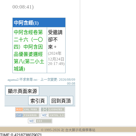
00:08:41)
中阿含經(1)
中阿含經卷第
受邀請
二十六
（一〇
卻不
四）中阿含因
來。
(2024年
品優曇婆邏經
12月24日
第八(第二小土
20:17:49)
城誦)
agama2/不求來尊.txt · 上一次變更: 2026/08/09
00:08
© 1995-
2026
卍 台大獅子吼佛學專站
TIME:0.4218738079071